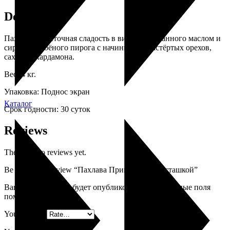
Description
Пахлава – восточная сладость в виде пропитанного маслом и
сиропом слоёного пирога с начинкой из растёртых орехов,
сахара и кардамона.
Вес: 4 кг.
Упаковка: Поднос экран
Каталог
Срок годности: 30 суток
Reviews
There are no reviews yet.
Be the first to review “Пахлава Принцесса с фисташкой”
Ваш адрес email не будет опубликован.
Обязательные поля
помечены
*
Your rating
*