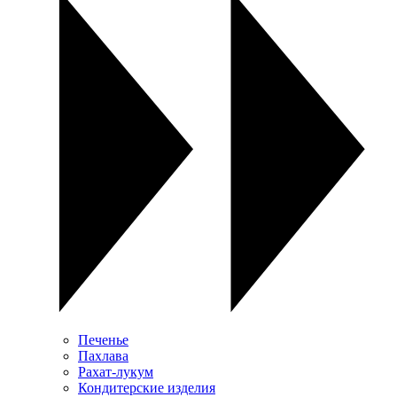
Печенье
Пахлава
Рахат-лукум
Кондитерские изделия