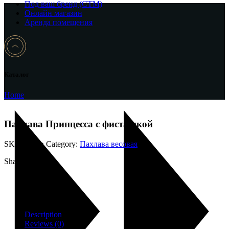
Под ваш бренд (CTM)
Онлайн магазин
Аренда помещения
Каталог
Home
Пахлава Принцесса с фисташкой
SKU:
827-в
Category:
Пахлава весовая
Share:
Description
Reviews (0)