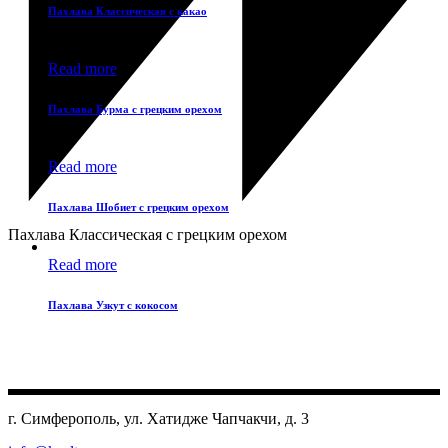
Пахлава Классическая с какао
Read more
Пахлава Бурма с грецким орехом
Read more
Пахлава Шобиет с грецким орехом
Пахлава Классическая с грецким орехом
Read more
Пахлава Узкут с кокосом
г. Симферополь, ул. Хатидже Чапчакчи, д. 3