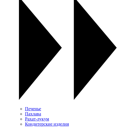
Печенье
Пахлава
Рахат-лукум
Кондитерские изделия