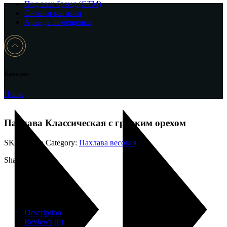
Под ваш бренд (CTM)
Онлайн магазин
Аренда помещения
Каталог
Home
Пахлава Классическая с грецким орехом
SKU:
801-в
Category:
Пахлава весовая
Share:
Description
Reviews (0)