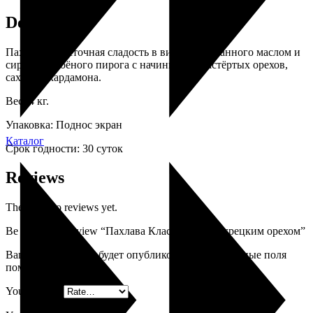
Description
Пахлава – восточная сладость в виде пропитанного маслом и
сиропом слоёного пирога с начинкой из растёртых орехов,
сахара и кардамона.
Вес: 4 кг.
Упаковка: Поднос экран
Каталог
Срок годности: 30 суток
Reviews
There are no reviews yet.
Be the first to review “Пахлава Классическая с грецким орехом”
Ваш адрес email не будет опубликован.
Обязательные поля
помечены
*
Your rating
*