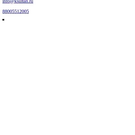
info@ksultan.ru
88005512005