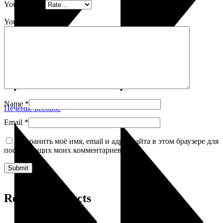
Your rating
*
Your review
*
Name
*
Печенье весовое
Email
*
Сохранить моё имя, email и адрес сайта в этом браузере для
последующих моих комментариев.
Related products