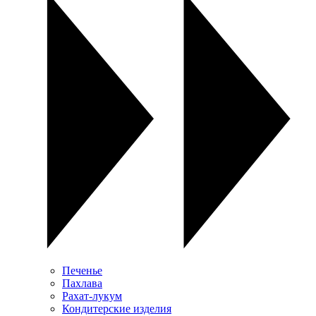
Печенье
Пахлава
Рахат-лукум
Кондитерские изделия