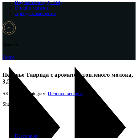
Под ваш бренд (CTM)
Онлайн магазин
Аренда помещения
Каталог
Home
Печенье Таврида с ароматом топленого молока,
3,5 кг.
SKU:
002-э
Category:
Печенье весовое
Share:
Description