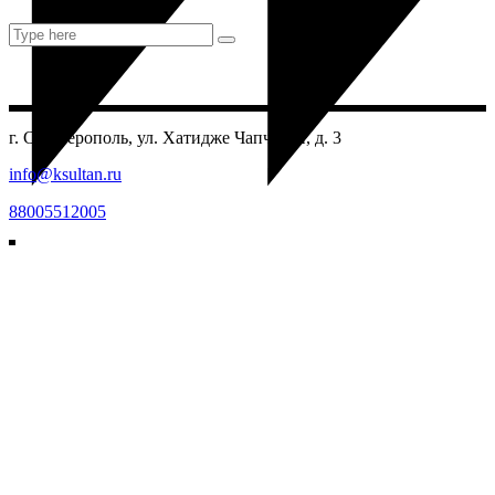
Search
for:
г. Симферополь, ул. Хатидже Чапчакчи, д. 3
info@ksultan.ru
88005512005