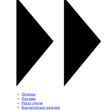
Печенье
Пахлава
Рахат-лукум
Кондитерские изделия