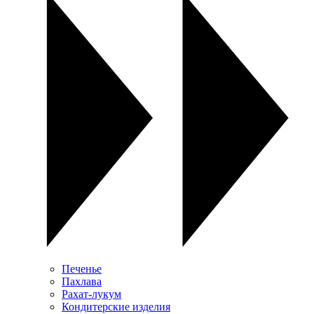
Печенье
Пахлава
Рахат-лукум
Кондитерские изделия