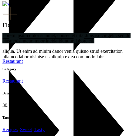
Flavor
Lorem ipsum dolor sit amet, consectet urta dipis isu cingelit, sed do
eiusmodsl ntetm mpor incida idunt utvlabore eti.
aliqua. Ut enim ad minim danor venia quisno strud exercitation
ullamco labor nisiutse ns aliquip ex ea commodo labr.
Restaurant
Category:
Restaurant
Date:
30.10.2019
Tags:
Recipes
,
Sweet
,
Tasty