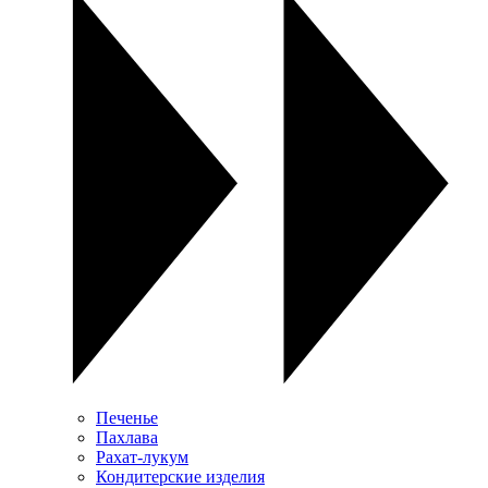
Печенье
Пахлава
Рахат-лукум
Кондитерские изделия