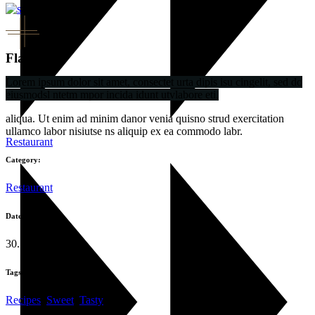
Flavor
Lorem ipsum dolor sit amet, consectet urta dipis isu cingelit, sed do
eiusmodsl ntetm mpor incida idunt utvlabore eti.
aliqua. Ut enim ad minim danor venia quisno strud exercitation
ullamco labor nisiutse ns aliquip ex ea commodo labr.
Restaurant
Category:
Restaurant
Date:
30.10.2019
Tags:
Recipes
,
Sweet
,
Tasty