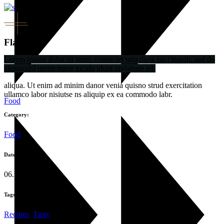
Flavor
Lorem ipsum dolor sit amet, consectet urta dipis isu cingelit, sed do
eiusmodsl ntetm mpor incida idunt utvlabore eti.
aliqua. Ut enim ad minim danor venia quisno strud exercitation
ullamco labor nisiutse ns aliquip ex ea commodo labr.
Food
Category:
Food
Date:
06.11.2019
Tags:
Recipes
,
Tasty