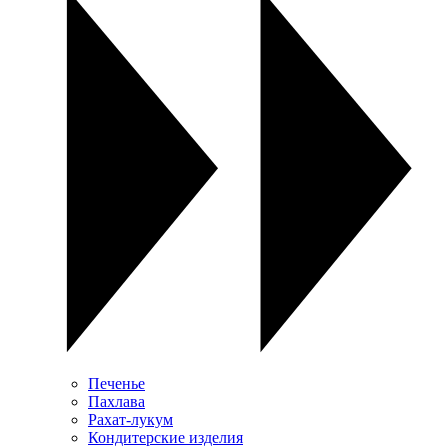
Печенье
Пахлава
Рахат-лукум
Кондитерские изделия