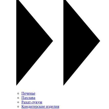
Печенье
Пахлава
Рахат-лукум
Кондитерские изделия